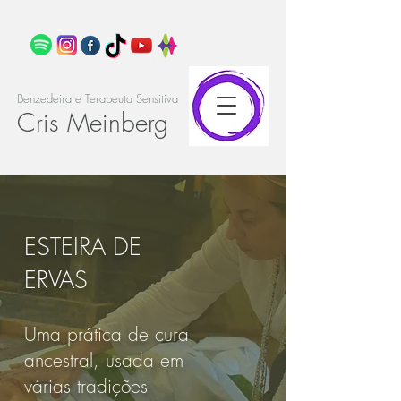
Benzedeira e Terapeuta Sensitiva
Cris Meinberg
ESTEIRA DE
ERVAS
Uma prática de cura
ancestral, usada em
várias tradições